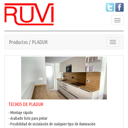
Siguenos en twitter
Siguenos en facebook
Toggle
navigat
Productos / PLADUR
Toggle
navigation
TECHOS DE PLADUR
- Montaje rápido
- Acabado listo para pintar
- Posibilidad de instalación de cualquier tipo de iluminación